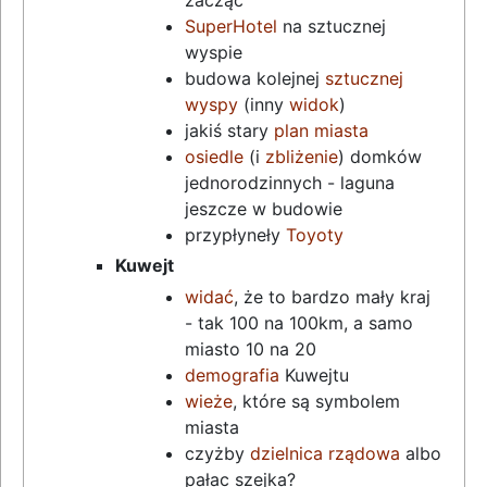
SuperHotel
na sztucznej
wyspie
budowa kolejnej
sztucznej
wyspy
(inny
widok
)
jakiś stary
plan miasta
osiedle
(i
zbliżenie
) domków
jednorodzinnych - laguna
jeszcze w budowie
przypłyneły
Toyoty
Kuwejt
widać
, że to bardzo mały kraj
- tak 100 na 100km, a samo
miasto 10 na 20
demografia
Kuwejtu
wieże
, które są symbolem
miasta
czyżby
dzielnica rządowa
albo
pałac szejka?