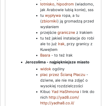
lotnisko
,
hipodrom
(wiadomo,
jak Arabowie lubią konie), sss
tu
wypływa
ropa, a tu
(
zbiorniki
) ją gromadzą przed
wysłaniem
przejście
graniczne
z Irakiem
tu też jakieś instalacje do robi
ale to już
Irak
, przy granicy z
Kuwejtem
Basra
- to też Irak
Jerozolima - najpiękniejsze miasto
widok
ogólny
plac przez Ścianą Płaczu
-
dziwne, ale nie ma zdjęć o
wysokiej rozdzielczości
Kibuc
Yad HaShmona
i link do
nich
http://yad8.com/
http://yadha8.co.il/