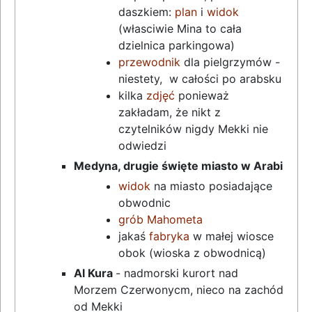
daszkiem:
plan
i
widok
(własciwie Mina to cała
dzielnica parkingowa)
przewodnik
dla pielgrzymów -
niestety, w całości po arabsku
kilka
zdjęć
ponieważ
zakładam, że nikt z
czytelników nigdy Mekki nie
odwiedzi
Medyna, drugie święte miasto w Arabi
widok
na miasto posiadające
obwodnic
grób Mahometa
jakaś
fabryka
w małej wiosce
obok (wioska z obwodnicą)
Al Kura
- nadmorski kurort nad
Morzem Czerwonycm, nieco na zachód
od Mekki