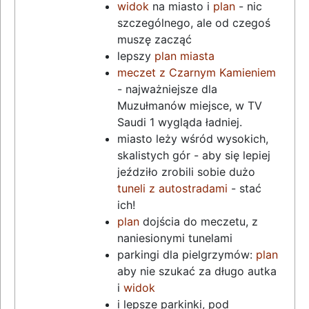
widok
na miasto i
plan
- nic
szczególnego, ale od czegoś
muszę zacząć
lepszy
plan miasta
meczet z Czarnym Kamieniem
- najważniejsze dla
Muzułmanów miejsce, w TV
Saudi 1 wygląda ładniej.
miasto leży wśród wysokich,
skalistych gór - aby się lepiej
jeździło zrobili sobie dużo
tuneli z autostradami
- stać
ich!
plan
dojścia do meczetu, z
naniesionymi tunelami
parkingi dla pielgrzymów:
plan
aby nie szukać za długo autka
i
widok
i lepsze parkinki, pod