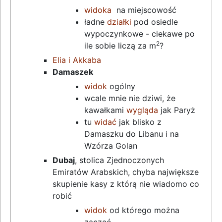
widoka
na miejscowość
ładne
działki
pod osiedle
wypoczynkowe - ciekawe po
2
ile sobie liczą za m
?
Elia i Akkaba
Damaszek
widok
ogólny
wcale mnie nie dziwi, że
kawałkami
wygląda
jak Paryż
tu
widać
jak blisko z
Damaszku do Libanu i na
Wzórza Golan
Dubaj
, stolica Zjednoczonych
Emiratów Arabskich, chyba największe
skupienie kasy z którą nie wiadomo co
robić
widok
od którego można
zacząć