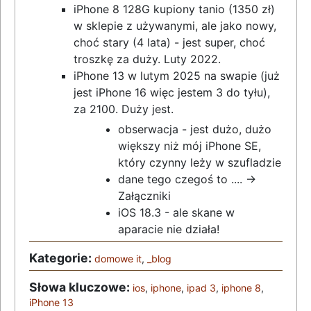
iPhone 8 128G kupiony tanio (1350 zł)
w sklepie z używanymi, ale jako nowy,
choć stary (4 lata) - jest super, choć
troszkę za duży. Luty 2022.
iPhone 13 w lutym 2025 na swapie (już
jest iPhone 16 więc jestem 3 do tyłu),
za 2100. Duży jest.
obserwacja - jest dużo, dużo
większy niż mój iPhone SE,
który czynny leży w szufladzie
dane tego czegoś to .... ->
Załączniki
iOS 18.3 - ale skane w
aparacie nie działa!
Kategorie:
domowe it
,
_blog
Słowa kluczowe:
ios
,
iphone
,
ipad 3
,
iphone 8
,
iPhone 13