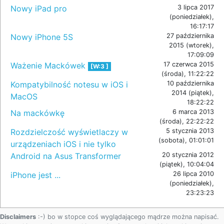
Nowy iPad pro
3 lipca 2017
(poniedziałek),
16:17:17
Nowy iPhone 5S
27 października
2015 (wtorek),
17:09:09
Ważenie Mackówek
17 czerwca 2015
[W:3 ]
(środa), 11:22:22
Kompatybilność notesu w iOS i
10 października
2014 (piątek),
MacOS
18:22:22
Na mackówkę
6 marca 2013
(środa), 22:22:22
Rozdzielczość wyświetlaczy w
5 stycznia 2013
(sobota), 01:01:01
urządzeniach iOS i nie tylko
Android na Asus Transformer
20 stycznia 2012
(piątek), 10:04:04
iPhone jest ...
26 lipca 2010
(poniedziałek),
23:23:23
Disclaimers
:-) bo w stopce coś wyglądającego mądrze można napisać.