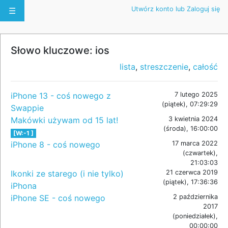
Utwórz konto lub Zaloguj się
☰
Słowo kluczowe: ios
lista
,
streszczenie
,
całość
iPhone 13 - coś nowego z
7 lutego 2025
(piątek), 07:29:29
Swappie
Makówki używam od 15 lat!
3 kwietnia 2024
(środa), 16:00:00
[W:-1 ]
iPhone 8 - coś nowego
17 marca 2022
(czwartek),
21:03:03
Ikonki ze starego (i nie tylko)
21 czerwca 2019
(piątek), 17:36:36
iPhona
iPhone SE - coś nowego
2 października
2017
(poniedziałek),
00:00:00