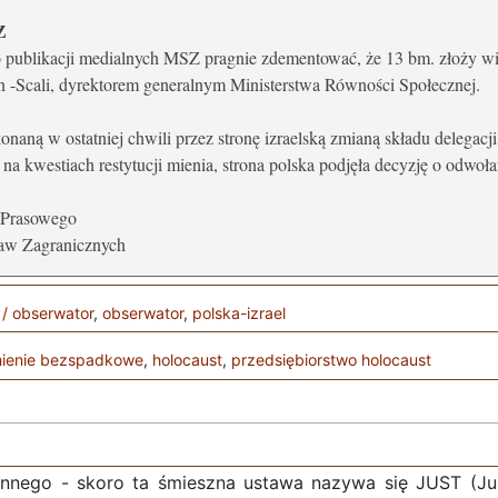
Z
publikacji medialnych MSZ pragnie zdementować, że 13 bm. złoży wiz
-Scali, dyrektorem generalnym Ministerstwa Równości Społecznej.
naną w ostatniej chwili przez stronę izraelską zmianą składu delegac
na kwestiach restytucji mienia, strona polska podjęła decyzję o odwoł
 Prasowego
raw Zagranicznych
 / obserwator
,
obserwator
,
polska-izrael
ienie bezspadkowe
,
holocaust
,
przedsiębiorstwo holocaust
innego - skoro ta śmieszna ustawa nazywa się JUST (Jus