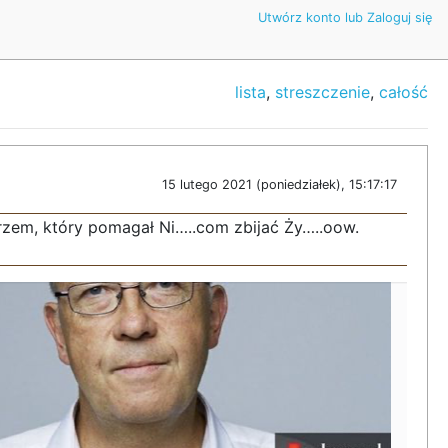
Utwórz konto lub Zaloguj się
lista
,
streszczenie
,
całość
15 lutego 2021 (poniedziałek), 15:17:17
iarzem, który pomagał Ni…..com zbijać Ży…..oow.