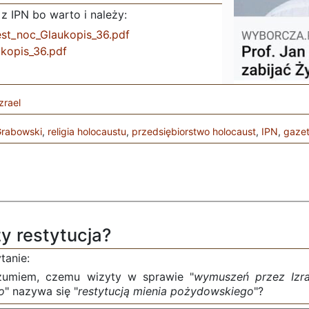
z IPN bo warto i należy:
est_noc_Glaukopis_36.pdf
kopis_36.pdf
zrael
Grabowski
,
religia holocaustu
,
przedsiębiorstwo holocaust
,
IPN
,
gaze
 restytucja?
tanie:
zumiem, czemu wizyty w sprawie "
wymuszeń przez Izr
o
" nazywa się "
restytucją mienia pożydowskiego
"?