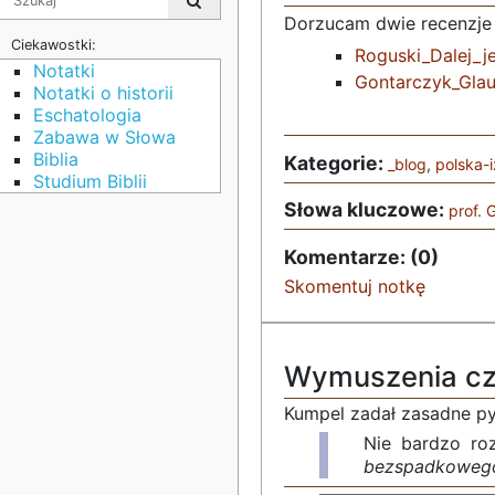
Dorzucam dwie recenzje 
Ciekawostki:
Roguski_Dalej_j
Notatki
Gontarczyk_Glau
Notatki o historii
Eschatologia
Zabawa w Słowa
Biblia
Kategorie:
_blog
,
polska-i
Studium Biblii
Słowa kluczowe:
prof. 
Komentarze: (0)
Skomentuj notkę
Wymuszenia czy
Kumpel zadał zasadne py
Nie bardzo ro
bezspadkoweg