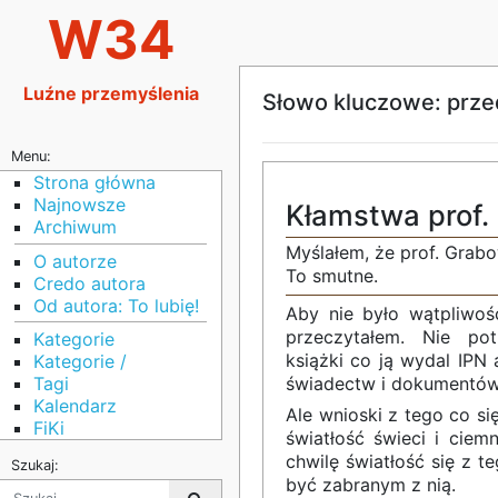
W34
Luźne przemyślenia
Słowo kluczowe: prze
Menu:
Strona główna
Najnowsze
Kłamstwa prof.
Archiwum
Myślałem, że prof. Grabo
O autorze
To smutne.
Credo autora
Od autora: To lubię!
Aby nie było wątpliwośc
przeczytałem. Nie pot
Kategorie
książki co ją wydal IPN
Kategorie /
Tagi
świadectw i dokumentów
Kalendarz
Ale wnioski z tego co si
FiKi
światłość świeci i ciemn
chwilę światłość się z t
Szukaj:
być zabranym z nią.