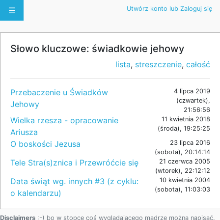
Utwórz konto lub Zaloguj się
☰
Słowo kluczowe: świadkowie jehowy
lista
,
streszczenie
,
całość
Przebaczenie u Świadków
4 lipca 2019
(czwartek),
Jehowy
21:56:56
Wielka rzesza - opracowanie
11 kwietnia 2018
(środa), 19:25:25
Ariusza
O boskości Jezusa
23 lipca 2016
(sobota), 20:14:14
Tele Stra(s)znica i Przewróćcie się
21 czerwca 2005
(wtorek), 22:12:12
Data świąt wg. innych #3 (z cyklu:
10 kwietnia 2004
(sobota), 11:03:03
o kalendarzu)
Disclaimers
:-) bo w stopce coś wyglądającego mądrze można napisać.