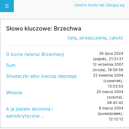
Utwórz konto lub Zaloguj się
☰
Słowo kluczowe: Brzechwa
lista
,
streszczenie
,
całość
O kocie (wiersz Brzechwy)
26 lipca 2024
(piątek), 21:21:21
Sum
12 września 2007
(środa), 19:56:56
Smuteczki albo inaczej depresja
22 kwietnia 2004
(czwartek),
13:53:53
Wiosna
20 marca 2004
(sobota),
08:42:42
A ja jestem skromna i
8 marca 2004
(poniedziałek),
samokrytyczna ...
12:12:12