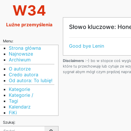
W34
Luźne przemyślenia
Słowo kluczowe: Hon
Menu:
Good bye Lenin
Strona główna
Najnowsze
Archiwum
Disclaimers
:-) bo w stopce coś wygl
które tu przechowuję lub cytuje ze wz
O autorze
sygnał abym mógł czym prędzej napraw
Credo autora
Od autora: To lubię!
Kategorie
Kategorie /
Tagi
Kalendarz
FiKi
Szukaj: