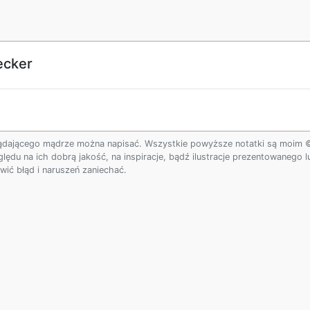
ecker
ądającego mądrze można napisać. Wszystkie powyższe notatki są moim © w
ględu na ich dobrą jakość, na inspiracje, bądź ilustracje prezentowanego
ić błąd i naruszeń zaniechać.