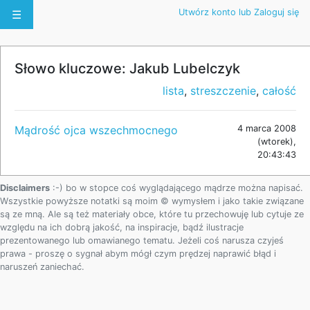
Utwórz konto lub Zaloguj się
☰
Słowo kluczowe: Jakub Lubelczyk
lista
,
streszczenie
,
całość
Mądrość ojca wszechmocnego
4 marca 2008
(wtorek),
20:43:43
Disclaimers
:-) bo w stopce coś wyglądającego mądrze można napisać.
Wszystkie powyższe notatki są moim © wymysłem i jako takie związane
są ze mną. Ale są też materiały obce, które tu przechowuję lub cytuje ze
względu na ich dobrą jakość, na inspiracje, bądź ilustracje
prezentowanego lub omawianego tematu. Jeżeli coś narusza czyjeś
prawa - proszę o sygnał abym mógł czym prędzej naprawić błąd i
naruszeń zaniechać.