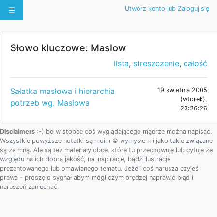
Utwórz konto lub Zaloguj się
☰
Słowo kluczowe: Maslow
lista
,
streszczenie
,
całość
Sałatka masłowa i hierarchia
19 kwietnia 2005
(wtorek),
potrzeb wg. Maslowa
23:26:26
Disclaimers
:-) bo w stopce coś wyglądającego mądrze można napisać.
Wszystkie powyższe notatki są moim © wymysłem i jako takie związane
są ze mną. Ale są też materiały obce, które tu przechowuję lub cytuje ze
względu na ich dobrą jakość, na inspiracje, bądź ilustracje
prezentowanego lub omawianego tematu. Jeżeli coś narusza czyjeś
prawa - proszę o sygnał abym mógł czym prędzej naprawić błąd i
naruszeń zaniechać.