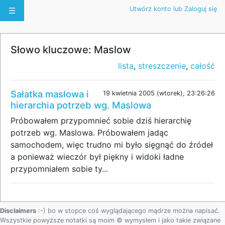
Utwórz konto lub Zaloguj się
☰
Słowo kluczowe: Maslow
lista
,
streszczenie
,
całość
Sałatka masłowa i
19 kwietnia 2005 (wtorek), 23:26:26
hierarchia potrzeb wg. Maslowa
Próbowałem przypomnieć sobie dziś hierarchię
potrzeb wg. Maslowa. Próbowałem jadąc
samochodem, więc trudno mi było sięgnąć do źródeł
a ponieważ wieczór był piękny i widoki ładne
przypomniałem sobie ty...
Disclaimers
:-) bo w stopce coś wyglądającego mądrze można napisać.
Wszystkie powyższe notatki są moim © wymysłem i jako takie związane