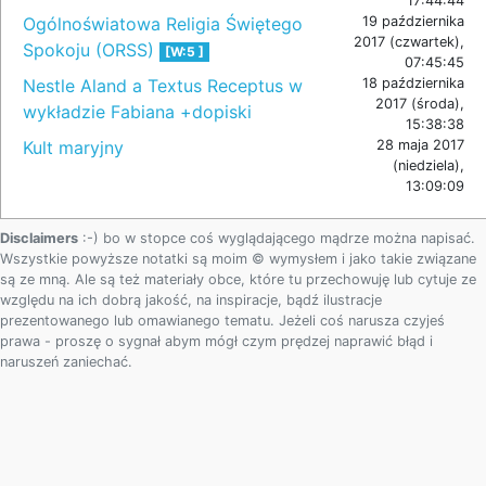
17:44:44
Ogólnoświatowa Religia Świętego
19 października
2017 (czwartek),
Spokoju (ORSS)
[W:5 ]
07:45:45
Nestle Aland a Textus Receptus w
18 października
2017 (środa),
wykładzie Fabiana +dopiski
15:38:38
Kult maryjny
28 maja 2017
(niedziela),
13:09:09
Disclaimers
:-) bo w stopce coś wyglądającego mądrze można napisać.
Wszystkie powyższe notatki są moim © wymysłem i jako takie związane
są ze mną. Ale są też materiały obce, które tu przechowuję lub cytuje ze
względu na ich dobrą jakość, na inspiracje, bądź ilustracje
prezentowanego lub omawianego tematu. Jeżeli coś narusza czyjeś
prawa - proszę o sygnał abym mógł czym prędzej naprawić błąd i
naruszeń zaniechać.