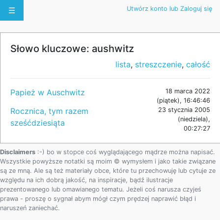
Utwórz konto lub Zaloguj się
☰
Słowo kluczowe: aushwitz
lista
,
streszczenie
,
całość
Papież w Auschwitz
18 marca 2022
(piątek), 16:46:46
Rocznica, tym razem
23 stycznia 2005
(niedziela),
sześćdziesiąta
00:27:27
Disclaimers
:-) bo w stopce coś wyglądającego mądrze można napisać.
Wszystkie powyższe notatki są moim © wymysłem i jako takie związane
są ze mną. Ale są też materiały obce, które tu przechowuję lub cytuje ze
względu na ich dobrą jakość, na inspiracje, bądź ilustracje
prezentowanego lub omawianego tematu. Jeżeli coś narusza czyjeś
prawa - proszę o sygnał abym mógł czym prędzej naprawić błąd i
naruszeń zaniechać.