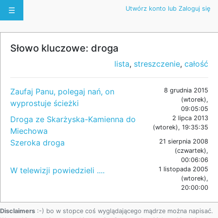
Utwórz konto lub Zaloguj się
☰
Słowo kluczowe: droga
lista
,
streszczenie
,
całość
Zaufaj Panu, polegaj nań, on
8 grudnia 2015
(wtorek),
wyprostuje ścieżki
09:05:05
Droga ze Skarżyska-Kamienna do
2 lipca 2013
(wtorek), 19:35:35
Miechowa
Szeroka droga
21 sierpnia 2008
(czwartek),
00:06:06
W telewizji powiedzieli ....
1 listopada 2005
(wtorek),
20:00:00
Disclaimers
:-) bo w stopce coś wyglądającego mądrze można napisać.