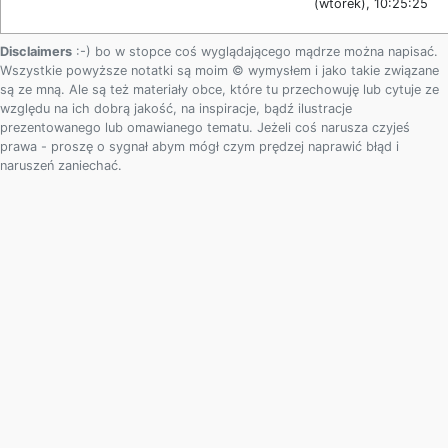
(wtorek), 10:25:25
Disclaimers
:-) bo w stopce coś wyglądającego mądrze można napisać.
Wszystkie powyższe notatki są moim © wymysłem i jako takie związane
są ze mną. Ale są też materiały obce, które tu przechowuję lub cytuje ze
względu na ich dobrą jakość, na inspiracje, bądź ilustracje
prezentowanego lub omawianego tematu. Jeżeli coś narusza czyjeś
prawa - proszę o sygnał abym mógł czym prędzej naprawić błąd i
naruszeń zaniechać.