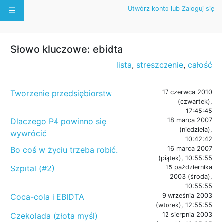
Utwórz konto lub Zaloguj się
☰
Słowo kluczowe: ebidta
lista
,
streszczenie
,
całość
Tworzenie przedsiębiorstw
17 czerwca 2010
(czwartek),
17:45:45
Dlaczego P4 powinno się
18 marca 2007
(niedziela),
wywrócić
10:42:42
Bo coś w życiu trzeba robić.
16 marca 2007
(piątek), 10:55:55
Szpital (#2)
15 października
2003 (środa),
10:55:55
Coca-cola i EBIDTA
9 września 2003
(wtorek), 12:55:55
Czekolada (złota myśl)
12 sierpnia 2003