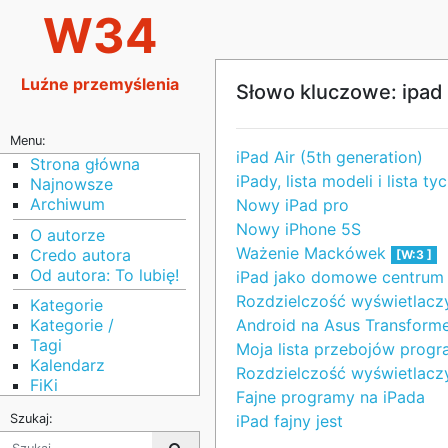
W34
Luźne przemyślenia
Słowo kluczowe: ipad
Menu:
iPad Air (5th generation)
Strona główna
iPady, lista modeli i lista 
Najnowsze
Archiwum
Nowy iPad pro
Nowy iPhone 5S
O autorze
Ważenie Mackówek
Credo autora
[W:3 ]
Od autora: To lubię!
iPad jako domowe centrum 
Rozdzielczość wyświetlaczy
Kategorie
Android na Asus Transform
Kategorie /
Tagi
Moja lista przebojów prog
Kalendarz
Rozdzielczość wyświetlaczy 
FiKi
Fajne programy na iPada
iPad fajny jest
Szukaj: