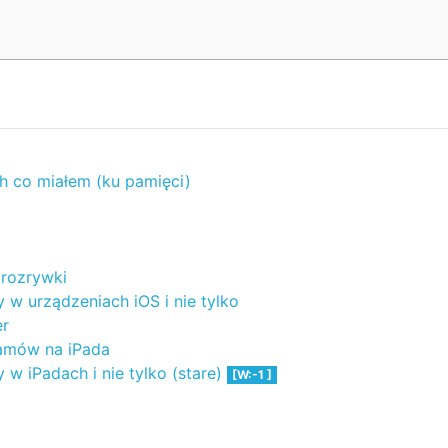
tych co miałem (ku pamięci)
rozrywki
 w urządzeniach iOS i nie tylko
er
ramów na iPada
w iPadach i nie tylko (stare)
[W:-1 ]