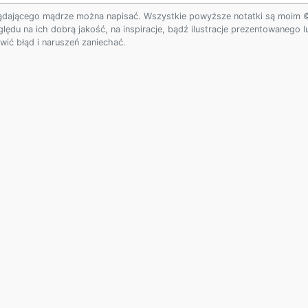
ądającego mądrze można napisać. Wszystkie powyższe notatki są moim © w
ględu na ich dobrą jakość, na inspiracje, bądź ilustracje prezentowanego
ić błąd i naruszeń zaniechać.