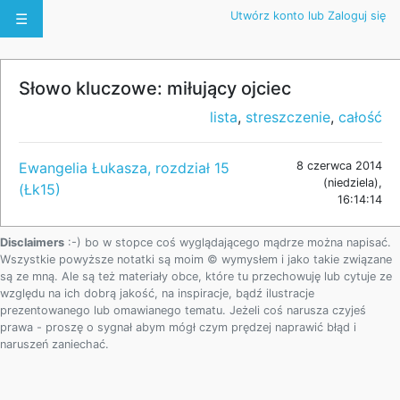
Utwórz konto lub Zaloguj się
☰
Słowo kluczowe: miłujący ojciec
lista
,
streszczenie
,
całość
Ewangelia Łukasza, rozdział 15
8 czerwca 2014
(niedziela),
(Łk15)
16:14:14
Disclaimers
:-) bo w stopce coś wyglądającego mądrze można napisać.
Wszystkie powyższe notatki są moim © wymysłem i jako takie związane
są ze mną. Ale są też materiały obce, które tu przechowuję lub cytuje ze
względu na ich dobrą jakość, na inspiracje, bądź ilustracje
prezentowanego lub omawianego tematu. Jeżeli coś narusza czyjeś
prawa - proszę o sygnał abym mógł czym prędzej naprawić błąd i
naruszeń zaniechać.