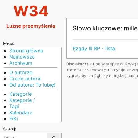
W34
Luźne przemyślenia
Słowo kluczowe: mille
Menu:
Rządy III RP - lista
Strona główna
Najnowsze
Archiwum
Disclaimers
:-) bo w stopce coś wygl
które tu przechowuję lub cytuje ze wz
O autorze
sygnał abym mógł czym prędzej napraw
Credo autora
Od autora: To lubię!
Kategorie
Kategorie /
Tagi
Kalendarz
FiKi
Szukaj: