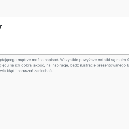
r
ądającego mądrze można napisać. Wszystkie powyższe notatki są moim © w
ględu na ich dobrą jakość, na inspiracje, bądź ilustracje prezentowanego
ić błąd i naruszeń zaniechać.