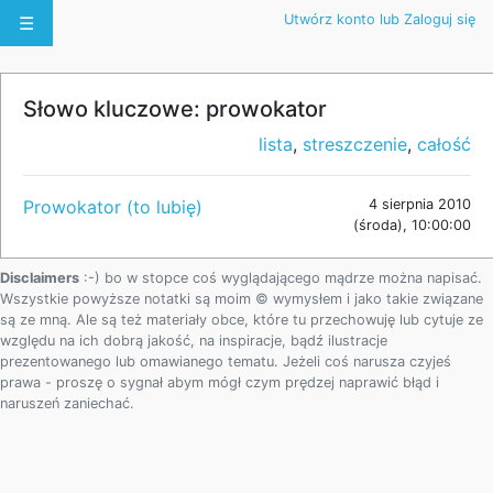
Utwórz konto lub Zaloguj się
☰
Słowo kluczowe: prowokator
lista
,
streszczenie
,
całość
Prowokator (to lubię)
4 sierpnia 2010
(środa), 10:00:00
Disclaimers
:-) bo w stopce coś wyglądającego mądrze można napisać.
Wszystkie powyższe notatki są moim © wymysłem i jako takie związane
są ze mną. Ale są też materiały obce, które tu przechowuję lub cytuje ze
względu na ich dobrą jakość, na inspiracje, bądź ilustracje
prezentowanego lub omawianego tematu. Jeżeli coś narusza czyjeś
prawa - proszę o sygnał abym mógł czym prędzej naprawić błąd i
naruszeń zaniechać.