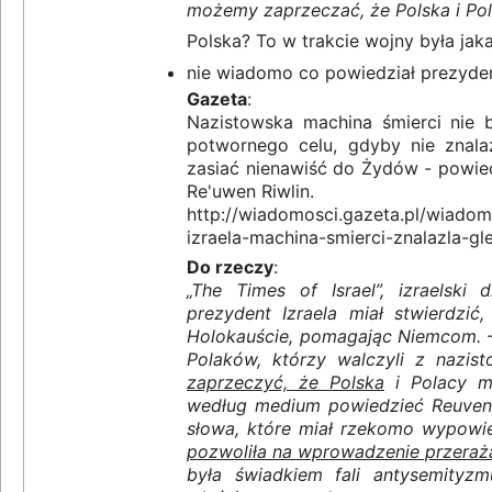
możemy zaprzeczać, że Polska i Pol
Polska? To w trakcie wojny była jak
nie wiadomo co powiedział prezyden
Gazeta
:
Nazistowska machina śmierci nie 
potwornego celu, gdyby nie znalaz
zasiać nienawiść do Żydów - powied
Re'uwen Riwlin.
http://wiadomosci.gazeta.pl/wiadom
izraela-machina-smierci-znalazla-gl
Do rzeczy
:
„The Times of Israel”, izraelski d
prezydent Izraela miał stwierdzić
Holokauście, pomagając Niemcom. – 
Polaków, którzy walczyli z nazis
zaprzeczyć, że Polska
i Polacy mi
według medium powiedzieć Reuven R
słowa, które miał rzekomo wypowie
pozwoliła na wprowadzenie przerażaj
była świadkiem fali antysemityz