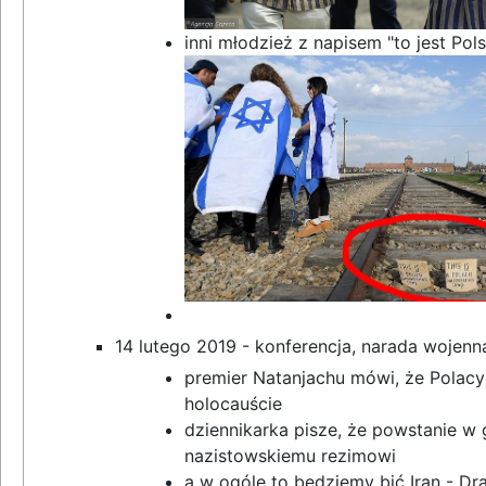
inni młodzież z napisem "to jest Pol
14 lutego 2019 - konferencja, narada wojen
premier Natanjachu mówi, że Polac
holocauście
dziennikarka pisze, że powstanie w 
nazistowskiemu rezimowi
a w ogóle to będziemy bić Iran - Dra