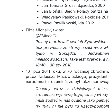
Jan Tomasz Gross, Sąsiedzi, 2000
Jan Błoński, Biedni Polacy patrzą n
Władysław Pasikowski, Pokłosie 201
Paweł Pawlikowski, Ida 2012
Eliza Michalik, twiter
@EMichalik
Polacy mordowali swoich Żydowskich 
bez przymusu ze strony nazistów, z włas
tylko w Goniądzu i Jedwabnem,
miejscowościach. Taka jest prawda, a ni
18:40 - 30 sty 2018
10 lipca 2011 roku, w 70 rocznicę zbrodni
przez Tadeusza Mazowieckiego, prezydent 
naród musi zrozumieć, że był także sprawcą
Chcemy wraz z dzisiejszymi mies
zrozumieć wymowę tego, co się wtedy s
musi zostać w nas ocalone jako pamięć
(w 1941 r.) nie było tu Rzeczypospolite