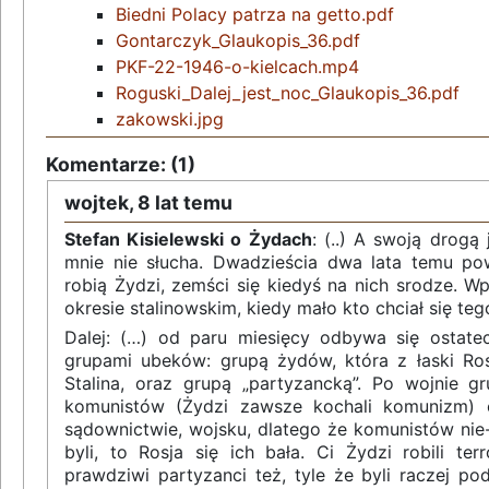
Biedni Polacy patrza na getto.pdf
Gontarczyk_Glaukopis_36.pdf
PKF-22-1946-o-kielcach.mp4
Roguski_Dalej_jest_noc_Glaukopis_36.pdf
zakowski.jpg
Komentarze: (1)
wojtek,
8 lat temu
Stefan Kisielewski o Żydach
: (..) A swoją drogą 
mnie nie słucha. Dwadzieścia dwa lata temu po
robią Żydzi, zemści się kiedyś na nich srodze. 
okresie stalinowskim, kiedy mało kto chciał się teg
Dalej: (…) od paru miesięcy odbywa się ostat
grupami ubeków: grupą żydów, która z łaski Rosj
Stalina, oraz grupą „partyzancką”. Po wojnie g
komunistów (Żydzi zawsze kochali komunizm) 
sądownictwie, wojsku, dlatego że komunistów nie-Ż
byli, to Rosja się ich bała. Ci Żydzi robili terr
prawdziwi partyzanci też, tyle że byli raczej p