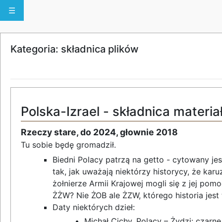
☰
Kategoria: składnica plików
Polska-Izrael - składnica materi
Rzeczy stare, do 2024, głownie 2018
Tu sobie będę gromadził.
Biedni Polacy patrzą na getto - cytowany jest
tak, jak uważają niektórzy historycy, że kar
żołnierze Armii Krajowej mogli się z jej p
ŻŻW? Nie ŻOB ale ŻZW, którego historia jest
Daty niektórych dzieł:
Michał Cichy, Polacy – Żydzi: czarn