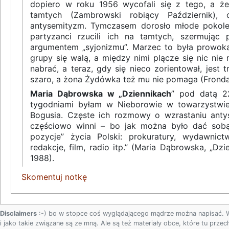
dopiero w roku 1956 wycofali się z tego, a żeb
tamtych (Zambrowski robiący Październik),
antysemityzm. Tymczasem dorosło młode pokole
partyzanci rzucili ich na tamtych, szermując
argumentem „syjonizmu”. Marzec to była prowok
grupy się walą, a między nimi plącze się nic nie 
nabrać, a teraz, gdy się nieco zorientował, jest 
szaro, a żona Żydówka też mu nie pomaga (Fronda
Maria Dąbrowska w „Dziennikach
” pod datą 22
tygodniami byłam w Nieborowie w towarzystwi
Bogusia. Częste ich rozmowy o wzrastaniu ant
częściowo winni – bo jak można było dać sobą
pozycje” życia Polski: prokuratury, wydawnictw
redakcje, film, radio itp.” (Maria Dąbrowska, „Dzi
1988).
Skomentuj notkę
Disclaimers
:-) bo w stopce coś wyglądającego mądrze można napisać.
i jako takie związane są ze mną. Ale są też materiały obce, które tu prze