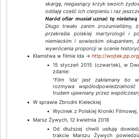
skargę, niegasnący krzyk swoich żydows
oddaję cześć ich cierpieniu i raz jeszcz
Naród ofiar musiał uznać tę niełatw
Długo trwało zanim zrozumieliśmy, ż
przekreśla polskiej martyrologii i
niemieckim i sowieckim okupantem, ż
wywrócenia proporcji w ocenie history
Kłamstwa w filmie Ida ->
http://wojtek.pp.org
15 styczeń 2015 (czwartek), w Dwój
zdanie:
"
Film 'Ida' jest zakłamany bo 
rozmywa współodpowiedzialność
trudem ujawniany przez współczesn
W sprawie Zbrodni Kieleckiej
Wycinek z Polskiej Kroniki Filmowej,
Marsz Żywych, 12 kwietnia 2018
Od dłuższej chwili usiłuję dowie
trakcie Marszu Żywych powiedzia