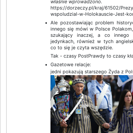
właśnie wprowadzono.
https://dorzeczy.pl/kraj/61502/Prez
wspoludzial-w-Holokauscie-Jest-ko
Ale pozostawiając problem histor
innego się mówi w Polsce Polakom,
szukający inaczej, a co innego 
jedynkach, również w tych angielsk
co to się je czyta wszędzie.
Tak - czasy PostPrawdy to czasy kł
Gazetowe relacje:
jedni pokazują starszego Żyda z Pol