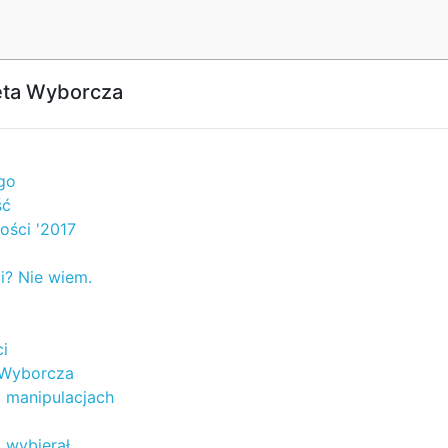
eta Wyborcza
go
ść
ości '2017
i? Nie wiem.
i
 Wyborcza
 i manipulacjach
i wybierał