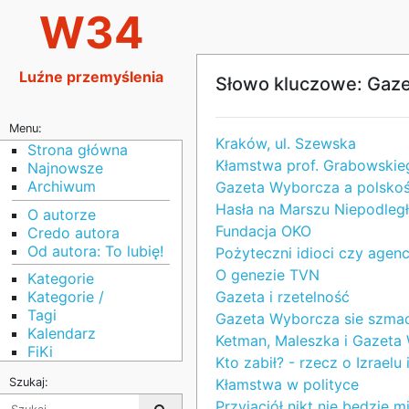
W34
Luźne przemyślenia
Słowo kluczowe: Gaz
Menu:
Kraków, ul. Szewska
Strona główna
Kłamstwa prof. Grabowskie
Najnowsze
Archiwum
Gazeta Wyborcza a polsko
Hasła na Marszu Niepodległ
O autorze
Fundacja OKO
Credo autora
Od autora: To lubię!
Pożyteczni idioci czy agenc
O genezie TVN
Kategorie
Gazeta i rzetelność
Kategorie /
Tagi
Gazeta Wyborcza sie szmac
Kalendarz
Ketman, Maleszka i Gazeta
FiKi
Kto zabił? - rzecz o Izraelu
Kłamstwa w polityce
Szukaj:
Przyjaciół nikt nie będzie m