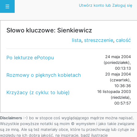
Utwórz konto lub Zaloguj się
☰
Słowo kluczowe: Sienkiewicz
lista
,
streszczenie
,
całość
Po lekturze ePotopu
24 maja 2004
(poniedziałek),
00:13:13
Rozmowy o pięknych kobietach
20 maja 2004
(czwartek),
10:36:36
Krzyżacy (z cyklu: to lubię)
16 listopada 2003
(niedziela),
00:57:57
Disclaimers
:-) bo w stopce coś wyglądającego mądrze można napisać.
Wszystkie powyższe notatki są moim © wymysłem i jako takie związane
są ze mną. Ale są też materiały obce, które tu przechowuję lub cytuje ze
względu na ich dobrą jakość, na inspiracje, bądź ilustracje