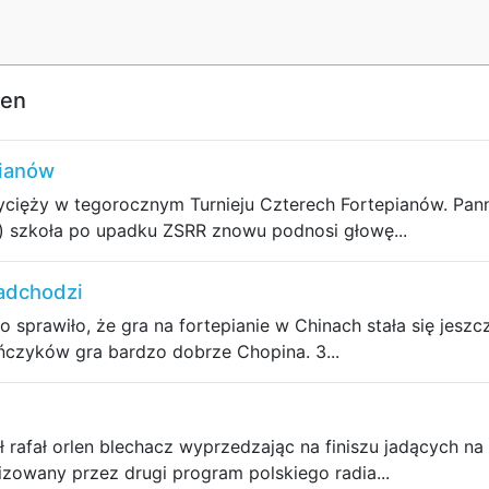
pen
pianów
ięży w tegorocznym Turnieju Czterech Fortepianów. Panna
) szkoła po upadku ZSRR znowu podnosi głowę...
adchodzi
co sprawiło, że gra na fortepianie w Chinach stała się jes
ńczyków gra bardzo dobrze Chopina. 3...
 rafał orlen blechacz wyprzedzając na finiszu jadących na
izowany przez drugi program polskiego radia...