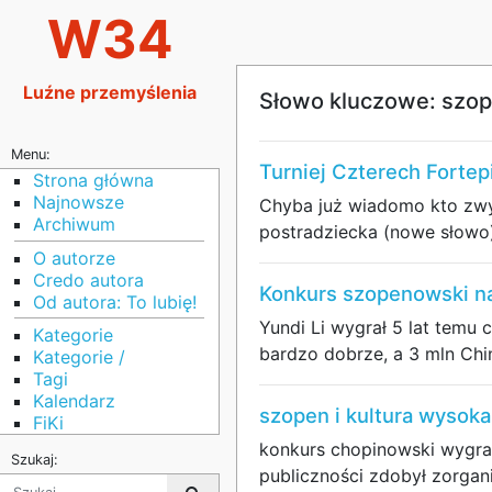
W34
Luźne przemyślenia
Słowo kluczowe: szo
Menu:
Turniej Czterech Forte
Strona główna
Najnowsze
Chyba już wiadomo kto zwyc
Archiwum
postradziecka (nowe słowo
O autorze
Credo autora
Konkurs szopenowski n
Od autora: To lubię!
Yundi Li wygrał 5 lat temu 
Kategorie
bardzo dobrze, a 3 mln Chi
Kategorie /
Tagi
Kalendarz
szopen i kultura wysoka
FiKi
konkurs chopinowski wygrał
Szukaj:
publiczności zdobył zorgan