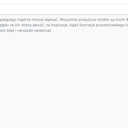
ądającego mądrze można napisać. Wszystkie powyższe notatki są moim © w
ględu na ich dobrą jakość, na inspiracje, bądź ilustracje prezentowanego
ić błąd i naruszeń zaniechać.