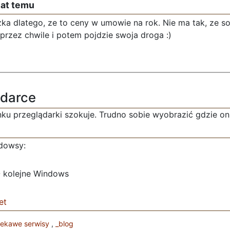
lat temu
zka dlatego, ze to ceny w umowie na rok. Nie ma tak, ze so
rzez chwile i potem pojdzie swoja droga :)
ądarce
ku przeglądarki szokuje. Trudno sobie wyobrazić gdzie on 
ndowsy:
- kolejne Windows
et
iekawe serwisy
,
_blog