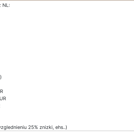
 NL:
)
UR
EUR
R
zglednieniu 25% znizki, ehs..)