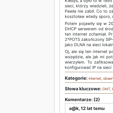
Kiedyś, a było to w 1995
sieci, którzy wiedzieli,
Pawła nie zabił. Co to z
kosztoław wtedy sporo, 
Potem pojawiły się w 20
DHCP serwerem od środk
ten internet zchamiał. 
2*POTS zakończony SIP-k
jako DLNA na sieci lokal
Oj, ale się ten internet
wszędzie, ale jak mi po
wierzyłem. To zafiksowa
konfigurować IP na sieci 
Kategorie:
internet
,
obser
Słowa kluczowe:
ONT
,
Komentarze: (2)
a@k,
12 lat temu