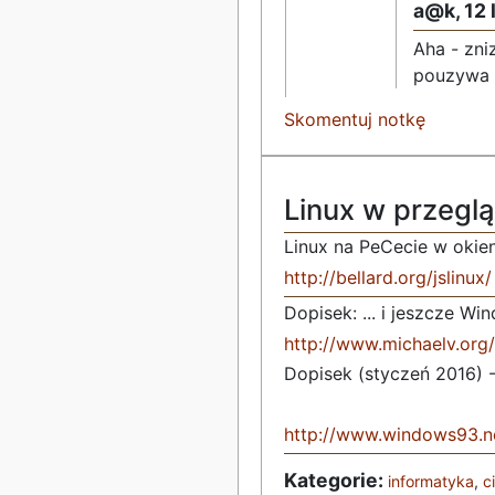
a@k,
12 
Aha - zni
pouzywa p
Skomentuj notkę
Linux w przegl
Linux na PeCecie w okien
http://bellard.org/jslinux/
Dopisek: ... i jeszcze Wi
http://www.michaelv.org/
Dopisek (styczeń 2016) 
http://www.windows93.n
Kategorie:
informatyka
,
c