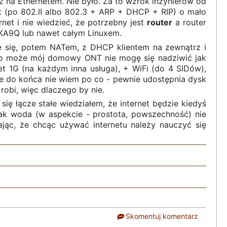
32 na Ethernetem. Nie było. Za to wzrok inżynierów od
net (po 802.II albo 802.3 + ARP + DHCP + RIP) o mało
rnet i nie wiedzieć, że potrzebny jest
router
a router
z KA9Q lub nawet całym Linuxem.
ce się, potem NATem, z DHCP klientem na zewnątrz i
 co może mój domowy ONT nie mogę się nadziwić jak
et 1G (na każdym inna usługa), + WiFi (do 4 SIDów),
e do końca nie wiem po co - pewnie udostępnia dysk
robi, więc dlaczego by nie.
się łącze stałe wiedziałem, że internet będzie kiedyś
jak woda (w aspekcie - prostota, powszechność) nie
ając, że chcąc używać internetu należy nauczyć się
Skomentuj komentarz