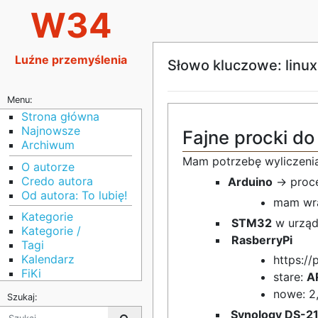
W34
Luźne przemyślenia
Słowo kluczowe: linux
Menu:
Strona główna
Najnowsze
Fajne procki do 
Archiwum
Mam potrzebę wyliczeni
O autorze
Credo autora
Arduino
-> proc
Od autora: To lubię!
mam wra
Kategorie
STM32
w urząd
Kategorie /
RasberryPi
Tagi
Kalendarz
https://
FiKi
stare:
A
nowe: 2
Szukaj:
Synology DS-2