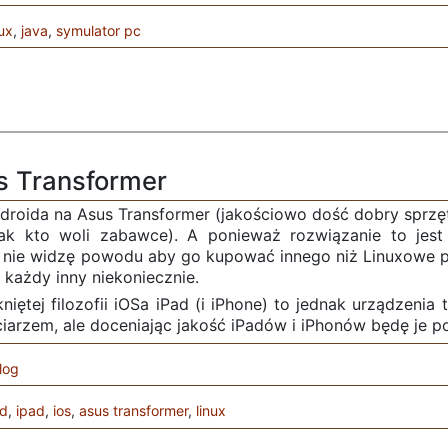
nux
,
java
,
symulator pc
s Transformer
droida na Asus Transformer (jakościowo dość dobry sprzę
jak kto woli zabawce). A ponieważ rozwiązanie to jest
nie widzę powodu aby go kupować innego niż Linuxowe po
 każdy inny niekoniecznie.
iętej filozofii iOSa iPad (i iPhone) to jednak urządzenia
ciarzem, ale doceniając jakość iPadów i iPhonów będę je 
log
id
,
ipad
,
ios
,
asus transformer
,
linux