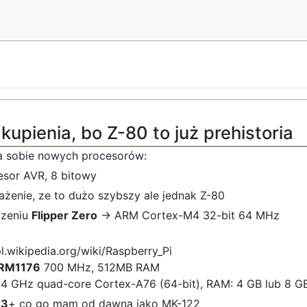
kupienia, bo Z-80 to już prehistoria
a sobie nowych procesorów:
esor AVR, 8 bitowy
żenie, ze to dużo szybszy ale jednak Z-80
zeniu
Flipper Zero
-> ARM Cortex-M4 32-bit 64 MHz
pl.wikipedia.org/wiki/Raspberry_Pi
RM1176
700 MHz, 512MB RAM
,4 GHz quad-core Cortex-A76 (64-bit), RAM: 4 GB lub 8 G
13
+ co go mam od dawna jako MK-122