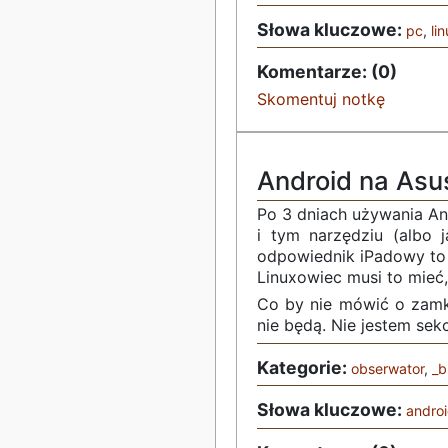
Słowa kluczowe:
pc
,
li
Komentarze: (0)
Skomentuj notkę
Android na Asu
Po 3 dniach używania An
i tym narzędziu (albo 
odpowiednik iPadowy to 
Linuxowiec musi to mieć,
Co by nie mówić o zamkn
nie będą. Nie jestem sek
Kategorie:
obserwator
,
_b
Słowa kluczowe:
andro