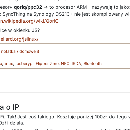
cesor+
qoriq/ppc32
-> to procesor ARM - nazywają to jako
: SyncThing na Synology DS213+ nie jest skompilowany wię
en.wikipedia.org/wiki/QorIQ
alce w okienku JS?
ellard.org/jslinux/
,
notatka / domowe it
o
,
linux
,
rasberypi
,
Flipper Zero
,
NFC
,
IRDA
,
Bluetooth
a o IP
Fi. Tak! Jest coś takiego. Kosztuje poniżej 100zł, do tego 
ł i działa.