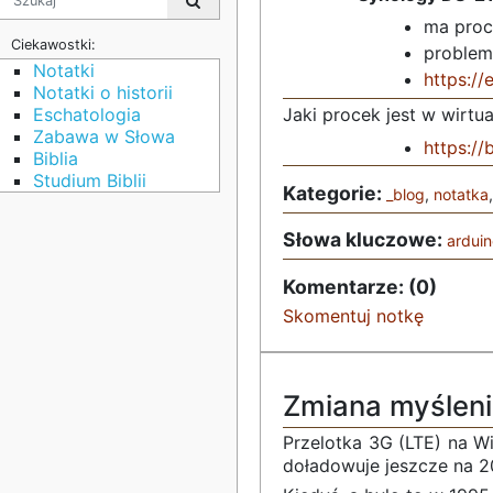
ma pro
Ciekawostki:
problem
Notatki
https://
Notatki o historii
Jaki procek jest w wirtu
Eschatologia
Zabawa w Słowa
https://b
Biblia
Studium Biblii
Kategorie:
_blog
,
notatka
Słowa kluczowe:
arduin
Komentarze: (0)
Skomentuj notkę
Zmiana myśleni
Przelotka 3G (LTE) na Wi
doładowuje jeszcze na 20z