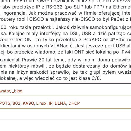
 albo 1996 roku Paweł T. szukał w biurze przelotki z RS-2
 że aby przełożyć IP z RS-232 (po SLIP lub PPP) na Ether
a ingorancja! Jak można pracować w firmie oferującej inte
routery robiłi CISCO a najtańszy nie-CISCO to był PeCet 
00 roku takie przelotki. Jakoś dziwnie samokonfigurują
a. Kolejne mialy interfejsy na DSL, USB a dziś patrząc
Przecież ten ONT to tylko przelotka z PC/APC na 4*Ethern
lientami w osobnych VLANach). Jest jeszcze port USB al
nej, bo przecież wiadomo, że taki ONT sieć lokalną po IPv4 
 pozmieniał. Prawie 20 lat temu, gdy w moim domu pojawiło 
tem niektórzy mówili, że będzie dostarczany do domów 
nie na inżynierskości sprawiło, że tak głupi byłem uważ
lokalnej, a więc wiedzieć co to jest klasa C/8.
wator
,
_blog
POTS
,
802
,
KA9Q
,
Linux
,
IP
,
DLNA
,
DHCP