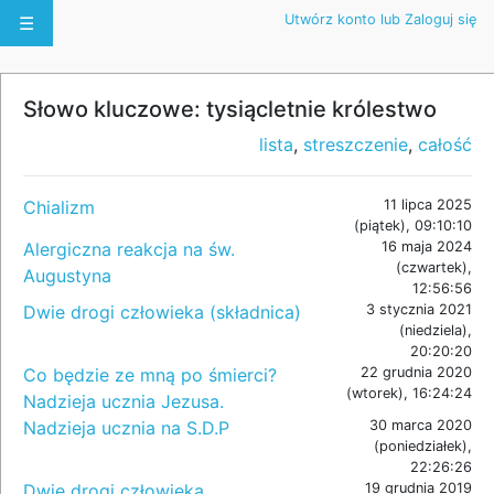
Utwórz konto lub Zaloguj się
☰
Słowo kluczowe: tysiącletnie królestwo
lista
,
streszczenie
,
całość
Chializm
11 lipca 2025
(piątek), 09:10:10
Alergiczna reakcja na św.
16 maja 2024
(czwartek),
Augustyna
12:56:56
Dwie drogi człowieka (składnica)
3 stycznia 2021
(niedziela),
20:20:20
Co będzie ze mną po śmierci?
22 grudnia 2020
(wtorek), 16:24:24
Nadzieja ucznia Jezusa.
Nadzieja ucznia na S.D.P
30 marca 2020
(poniedziałek),
22:26:26
Dwie drogi człowieka
19 grudnia 2019