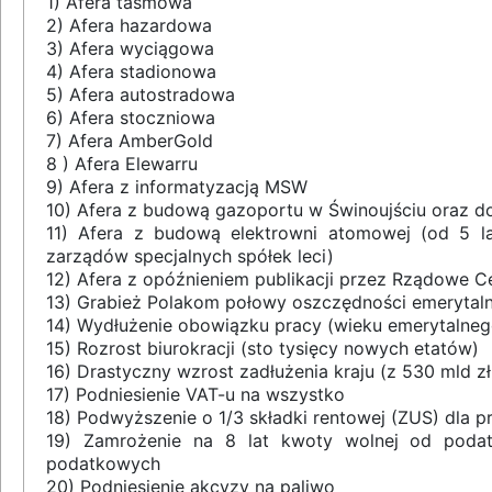
1) Afera taśmowa
2) Afera hazardowa
3) Afera wyciągowa
4) Afera stadionowa
5) Afera autostradowa
6) Afera stoczniowa
7) Afera AmberGold
8 ) Afera Elewarru
9) Afera z informatyzacją MSW
10) Afera z budową gazoportu w Świnoujściu oraz d
11) Afera z budową elektrowni atomowej (od 5 lat 
zarządów specjalnych spółek leci)
12) Afera z opóźnieniem publikacji przez Rządowe C
13) Grabież Polakom połowy oszczędności emerytal
14) Wydłużenie obowiązku pracy (wieku emerytalnego)
15) Rozrost biurokracji (sto tysięcy nowych etatów)
16) Drastyczny wzrost zadłużenia kraju (z 530 mld zł 
17) Podniesienie VAT-u na wszystko
18) Podwyższenie o 1/3 składki rentowej (ZUS) dla 
19) Zamrożenie na 8 lat kwoty wolnej od poda
podatkowych
20) Podniesienie akcyzy na paliwo