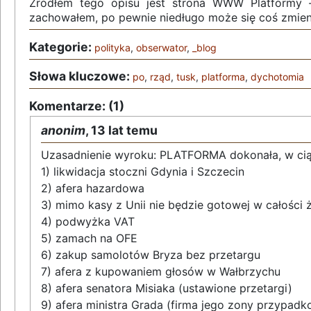
Źródłem tego opisu jest strona WWW Platformy
zachowałem, po pewnie niedługo może się coś zmien
Kategorie:
polityka
,
obserwator
,
_blog
Słowa kluczowe:
po
,
rząd
,
tusk
,
platforma
,
dychotomia
Komentarze: (1)
anonim
,
13 lat temu
Uzasadnienie wyroku: PLATFORMA dokonała, w ciąg
1) likwidacja stoczni Gdynia i Szczecin
2) afera hazardowa
3) mimo kasy z Unii nie będzie gotowej w całości 
4) podwyżka VAT
5) zamach na OFE
6) zakup samolotów Bryza bez przetargu
7) afera z kupowaniem głosów w Wałbrzychu
8) afera senatora Misiaka (ustawione przetargi)
9) afera ministra Grada (firma jego zony przypad