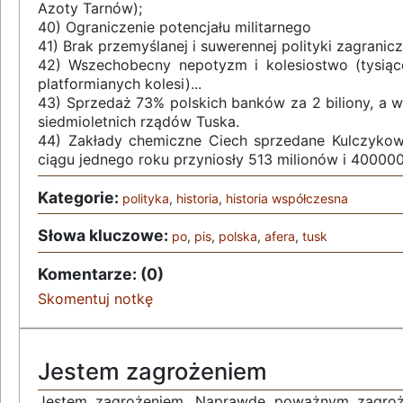
Azoty Tarnów);
40) Ograniczenie potencjału militarnego
41) Brak przemyślanej i suwerennej polityki zagranicz
42) Wszechobecny nepotyzm i kolesiostwo (tysiąc
platformianych kolesi)...
43) Sprzedaż 73% polskich banków za 2 biliony, a w
siedmioletnich rządów Tuska.
44) Zakłady chemiczne Ciech sprzedane Kulczykowi
ciągu jednego roku przyniosły 513 milionów i 400000
Kategorie:
polityka
,
historia
,
historia współczesna
Słowa kluczowe:
po
,
pis
,
polska
,
afera
,
tusk
Komentarze: (0)
Skomentuj notkę
Jestem zagrożeniem
Jestem zagrożeniem. Naprawdę poważnym zagroże