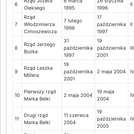
Rząd Józefa
6 marca
26 stycznia
6
II
Oleksego
1995
1996
Rząd
17
7 lutego
7
Włodzimierza
października
II
1996
Cimoszewicza
1997
31
19
Rząd Jerzego
8
października
października
III
Buzka
1997
2001
19
Rząd Leszka
9
października
2 maja 2004
I
Millera
2001
Pierwszy rząd
19 maja
10
2 maja 2004
I
Marka Belki
2004
19
Drugi rząd
11 czerwca
11
października
I
Marka Belki
2004
2005