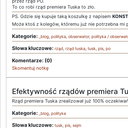
przez rząd PO.
To co robi rząd premiera Tuska to zło.
PS. Gdzie się kupuje taką koszulkę z napisem
KONS
Może ktoś z kolegów, któremu już nie potrzebna mi 
Kategorie:
_blog
,
polityka
,
obserwator
,
polityka / obserwat
Słowa kluczowe:
rząd
,
rząd tuska
,
tusk
,
pis
,
po
Komentarze: (0)
Skomentuj notkę
Efektywność rządów premiera T
Rząd premiera Tuska zrealizował już 100% oczekiwań
Kategorie:
_blog
,
polityka
Słowa kluczowe:
tusk
,
pis
,
sejm