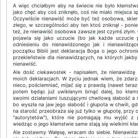
A więc chciałbym aby na świecie nie było kłamstwa 
jako chęć aby coś zniknęło, coś nie miało miejsca 
Oczywiście nienawiść może być też osobowa, skie
złego, w szczególności aby ten ktoś zniknął - ponie
też, że nienawiść osobowa zawsze jest czymś złym. 
pojawia się jako uczucie (bo jak każde uczucie
odniesieniu do nienawidzonego jak i nienawidząc
początku Biblii jest deklaracja Boga o jego ochron
przekleństwie dla nienawidzących, na których jakby
nienawiść.
Ale dość ciekawostek - napisałem, że nienawidzę
moich deklaracjach. W życiu jednak wiem, że zdarz
nieco, pościemniać, mijać się z prawdą (nawet tera
potem będąc już uwikłanym brnąć dalej, bo kłams
swoimi działaniami tuszującymi chwilową słabość a mo
bo wyszła na jaw jego słabość i głupota w chwili, gd
na starość przeobraża się już tylko w głupotę, przy
"autorytetów"), które nie pomagają mu wyjść z 
wiedząc o jego kłamstwie same stają się wielkimi kł
Ale zostawmy Wałęsę, wracam do siebie. Nienawidz