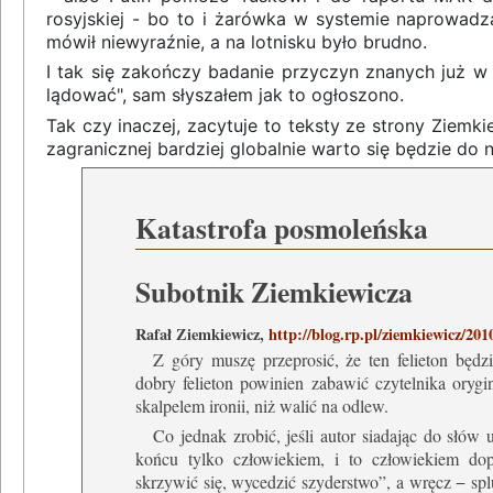
rosyjskiej - bo to i żarówka w systemie naprowadzan
mówił niewyraźnie, a na lotnisku było brudno.
I tak się zakończy badanie przyczyn znanych już w
lądować", sam słyszałem jak to ogłoszono.
Tak czy inaczej, zacytuje to teksty ze strony Ziemki
zagranicznej bardziej globalnie warto się będzie do 
Katastrofa posmoleńska
Subotnik Ziemkiewicza
Rafał Ziemkiewicz,
http://blog.rp.pl/ziemkiewicz/20
Z góry muszę przeprosić, że ten felieton będ
dobry felieton powinien zabawić czytelnika orygin
skalpelem ironii, niż walić na odlew.
Co jednak zrobić, jeśli autor siadając do słów
końcu tylko człowiekiem, i to człowiekiem do
skrzywić się, wycedzić szyderstwo”, a wręcz − sp