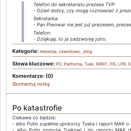
Telefon do sekretariatu prezesa TVP:
- Dzień dobry, czy mogę rozmawiać z pre
Sekretarka:
- Pan Piwowar nie jest już prezesem, prezes
Telefon:
- Dziękuję, to ja zadzwonię jutro.
Kategorie:
telewizja
,
zawodowe
,
_blog
Słowa kluczowe:
PO
,
Platforma
,
Tusk
,
KRRiT
,
PiS
,
LPR
,
S
Komentarze: (0)
Skomentuj notkę
Po katastrofie
Ciekawe co będzie:
- albo Putin zupełnie upokorzy Tuska i raport MAK 
- albo Putin pomoże Tuskowi i do raportu MAK do