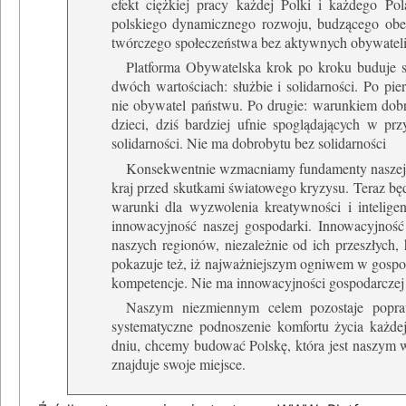
efekt ciężkiej pracy każdej Polki i każdego P
polskiego dynamicznego rozwoju, budzącego obe
twórczego społeczeństwa bez aktywnych obywateli
Platforma Obywatelska krok po kroku buduje s
dwóch wartościach: służbie i solidarności. Po pi
nie obywatel państwu. Po drugie: warunkiem dobrob
dzieci, dziś bardziej ufnie spoglądających w przy
solidarności. Nie ma dobrobytu bez solidarności
Konsekwentnie wzmacniamy fundamenty naszej go
kraj przed skutkami światowego kryzysu. Teraz będz
warunki dla wyzwolenia kreatywności i intelige
innowacyjność naszej gospodarki. Innowacyjnoś
naszych regionów, niezależnie od ich przeszłych
pokazuje też, iż najważniejszym ogniwem w gospoda
kompetencje. Nie ma innowacyjności gospodarczej 
Naszym niezmiennym celem pozostaje poprawa
systematyczne podnoszenie komfortu życia każde
dniu, chcemy budować Polskę, która jest nasz
znajduje swoje miejsce.