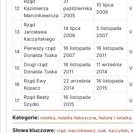
Rząd
31
10 lipca
12
Kazimierza
października
V
2006
Marcinkiewicza
2005
Rząd
14 lipca
5 listopada
13
Jarosława
V
2006
2007
Kaczyńskiego
Pierwszy rząd
16 listopada
18 listopada
14
V
Donalda Tuska
2007
2011
Drugi rząd
18 listopada
11 września
15
V
Donalda Tuska
2011
2014
Rząd Ewy
22 września
16 listopada
16
V
Kopacz
2014
2015
Rząd Beaty
16 listopada
17
VI
Szydło
2015
Kategorie:
notatka
,
notatka historyczna
,
historia / notatka
Słowa kluczowe:
rząd
,
marcinkiewicz
,
tusk
,
kaczyński
,
m