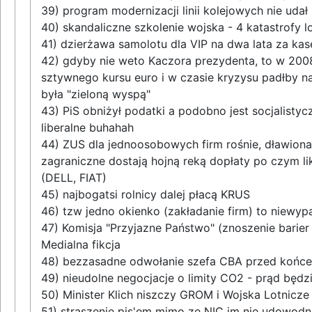
39) program modernizacji linii kolejowych nie uda
40) skandaliczne szkolenie wojska - 4 katastrofy l
41) dzierżawa samolotu dla VIP na dwa lata za 
42) gdyby nie weto Kaczora prezydenta, to w 200
sztywnego kursu euro i w czasie kryzysu padłby na
była "zieloną wyspą"
43) PiS obniżył podatki a podobno jest socjalisty
liberalne buhahah
44) ZUS dla jednoosobowych firm rośnie, dławiona 
zagraniczne dostają hojną reką dopłaty po czym lik
(DELL, FIAT)
45) najbogatsi rolnicy dalej płacą KRUS
46) tzw jedno okienko (zakładanie firm) to niewyp
47) Komisja "Przyjazne Państwo" (znoszenie barier w
Medialna fikcja
48) bezzasadne odwołanie szefa CBA przed końcem
49) nieudolne negocjacje o limity CO2 - prąd będzi
50) Minister Klich niszczy GROM i Wojska Lotnicz
51) straszenie pis'em mimo ze NIC im nie udowodnil