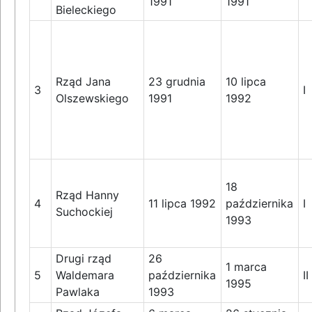
1991
1991
Bieleckiego
Rząd Jana
23 grudnia
10 lipca
3
I
Olszewskiego
1991
1992
18
Rząd Hanny
4
11 lipca 1992
października
I
Suchockiej
1993
Drugi rząd
26
1 marca
5
Waldemara
października
II
1995
Pawlaka
1993