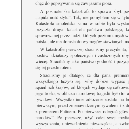
chęć do popisywania się zawijasami pióra.
A posmoleńska katastrofa to sprawa zbyt po
„lapidarność stylu”. Tak, nie pomyliłem się w tyt
Katastrofa smoleńska sama w sobie była wystar
przyszła druga: katastrofa państwa polskiego,
sprawowanej przez ludzi, których poziom umysłowy
boisku, ale nie dorasta do wymogów stawianych m
W katastrofie pierwszej straciliśmy prezydenta,
posłów, działaczy społecznych i zasłużonych obyw
więcej. Straciliśmy jako państwo godność i pozycj
się jej przedmiotem.
Straciliśmy je dlatego, że dla pana premi
wszystkiego liczyło się, żeby dobrze wypaś
sąsiednich krajów, od których wydaje się całkowi
jego troską w obliczu narodowej tragedii było to, 
rywalowi. Wszystko inne odłożone zostało na b
pierwszym, przed znienawidzonym rywalem, i z do
z premierem Putinem. Po pierwsze, odegrać główn
narodów”. Po pierwsze, użyć całej swej medial
wyszydzenia, unieważnienia nieszczęścia, a zwła