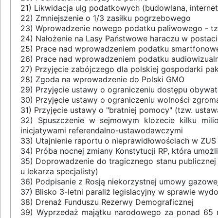
21) Likwidacja ulg podatkowych (budowlana, interne
22) Zmniejszenie o 1/3 zasiłku pogrzebowego
23) Wprowadzenie nowego podatku paliwowego - tz
24) Nałożenie na Lasy Państwowe haraczu w postaci
25) Prace nad wprowadzeniem podatku smartfonowe
26) Prace nad wprowadzeniem podatku audiowizual
27) Przyjęcie zabójczego dla polskiej gospodarki pa
28) Zgoda na wprowadzenie do Polski GMO
29) Przyjęcie ustawy o ograniczeniu dostępu obywatel
30) Przyjęcie ustawy o ograniczeniu wolności zgro
31) Przyjęcie ustawy o "bratniej pomocy" (tzw. usta
32) Spuszczenie w sejmowym klozecie kilku mil
inicjatywami referendalno-ustawodawczymi
33) Utajnienie raportu o nieprawidłowościach w ZUS 
34) Próba nocnej zmiany Konstytucji RP, która umo
35) Doprowadzenie do tragicznego stanu publicznej s
u lekarza specjalisty)
36) Podpisanie z Rosją niekorzystnej umowy gazowej
37) Blisko 3-letni paraliż legislacyjny w sprawie w
38) Drenaż Funduszu Rezerwy Demograficznej
39) Wyprzedaż majątku narodowego za ponad 65 ml