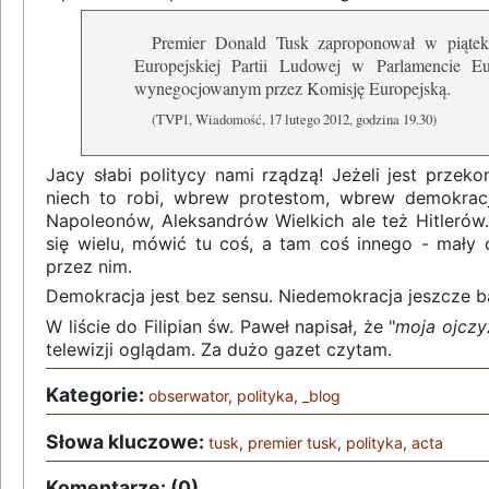
Premier Donald Tusk zaproponował w piątek 
Europejskiej Partii Ludowej w Parlamencie E
wynegocjowanym przez Komisję Europejską.
(TVP1, Wiadomość, 17 lutego 2012, godzina 19.30)
Jacy słabi politycy nami rządzą! Jeżeli jest przeko
niech to robi, wbrew protestom, wbrew demokracji
Napoleonów, Aleksandrów Wielkich ale też Hitlerów
się wielu, mówić tu coś, a tam coś innego - mały 
przez nim.
Demokracja jest bez sensu. Niedemokracja jeszcze ba
W liście do Filipian św. Paweł napisał, że "
moja ojczyz
telewizji oglądam. Za dużo gazet czytam.
Kategorie:
obserwator
,
polityka
,
_blog
Słowa kluczowe:
tusk
,
premier tusk
,
polityka
,
acta
Komentarze: (0)