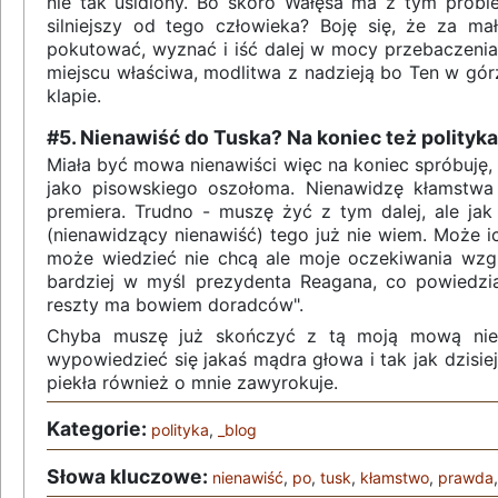
nie tak usidlony. Bo skoro Wałęsa ma z tym probl
silniejszy od tego człowieka? Boję się, że za m
pokutować, wyznać i iść dalej w mocy przebaczeni
miejscu właściwa, modlitwa z nadzieją bo Ten w g
klapie.
#5. Nienawiść do Tuska? Na koniec też polityka
Miała być mowa nienawiści więc na koniec spróbuję, 
jako pisowskiego oszołoma. Nienawidzę kłamstwa
premiera. Trudno - muszę żyć z tym dalej, ale jak
(nienawidzący nienawiść) tego już nie wiem. Może i
może wiedzieć nie chcą ale moje oczekiwania wzg
bardziej w myśl prezydenta Reagana, co powiedzi
reszty ma bowiem doradców".
Chyba muszę już skończyć z tą moją mową nie
wypowiedzieć się jakaś mądra głowa i tak jak dzisie
piekła również o mnie zawyrokuje.
Kategorie:
polityka
,
_blog
Słowa kluczowe:
nienawiść
,
po
,
tusk
,
kłamstwo
,
prawda