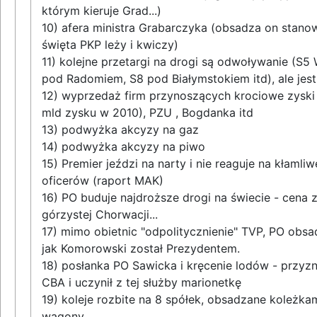
którym kieruje Grad...)
10) afera ministra Grabarczyka (obsadza on stano
święta PKP leży i kwiczy)
11) kolejne przetargi na drogi są odwoływanie (S5
pod Radomiem, S8 pod Białymstokiem itd), ale jes
12) wyprzedaż firm przynoszących krociowe zyski
mld zysku w 2010), PZU , Bogdanka itd
13) podwyżka akcyzy na gaz
14) podwyżka akcyzy na piwo
15) Premier jeździ na narty i nie reaguje na kłaml
oficerów (raport MAK)
16) PO buduje najdroższe drogi na świecie - cena 
górzystej Chorwacji...
17) mimo obietnic "odpolitycznienie" TVP, PO obs
jak Komorowski został Prezydentem.
18) posłanka PO Sawicka i kręcenie lodów - przyzn
CBA i uczynił z tej służby marionetkę
19) koleje rozbite na 8 spółek, obsadzane koleżka
wagony...