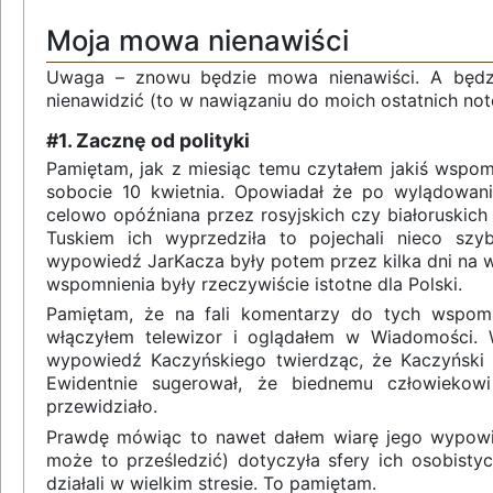
Moja mowa nienawiści
Uwaga – znowu będzie mowa nienawiści. A będzi
nienawidzić (to w nawiązaniu do moich ostatnich no
#1. Zacznę od polityki
Pamiętam, jak z miesiąc temu czytałem jakiś wspo
sobocie 10 kwietnia. Opowiadał że po wylądowan
celowo opóźniana przez rosyjskich czy białoruskic
Tuskiem ich wyprzedziła to pojechali nieco szy
wypowiedź JarKacza były potem przez kilka dni na 
wspomnienia były rzeczywiście istotne dla Polski.
Pamiętam, że na fali komentarzy do tych wspomn
włączyłem telewizor i oglądałem w Wiadomości. 
wypowiedź Kaczyńskiego twierdząc, że Kaczyński z
Ewidentnie sugerował, że biednemu człowieko
przewidziało.
Prawdę mówiąc to nawet dałem wiarę jego wypowie
może to prześledzić) dotyczyła sfery ich osobist
działali w wielkim stresie. To pamiętam.