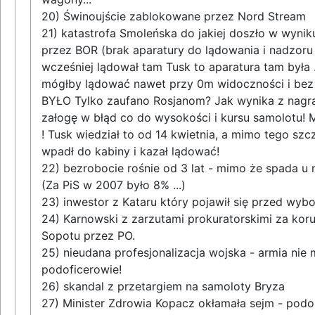
20) Świnoujście zablokowane przez Nord Stream
21) katastrofa Smoleńska do jakiej doszło w wynik
przez BOR (brak aparatury do lądowania i nadzoru 
wcześniej lądował tam Tusk to aparatura tam była .
mógłby lądować nawet przy 0m widoczności i bez 
BYŁO Tylko zaufano Rosjanom? Jak wynika z nagr
załogę w błąd co do wysokości i kursu samolotu! 
! Tusk wiedział to od 14 kwietnia, a mimo tego szcz
wpadł do kabiny i kazał lądować!
22) bezrobocie rośnie od 3 lat - mimo że spada u 
(Za PiS w 2007 było 8% ...)
23) inwestor z Kataru który pojawił się przed wybo
24) Karnowski z zarzutami prokuratorskimi za kor
Sopotu przez PO.
25) nieudana profesjonalizacja wojska - armia nie 
podoficerowie!
26) skandal z przetargiem na samoloty Bryza
27) Minister Zdrowia Kopacz okłamała sejm - podo