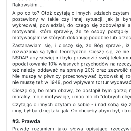
Rakowskim, ...
A po co to? Otóż czytają o innych ludziach czytam 
postawiony w takie czy innej sytuacji, jak ja b
wykreował, powiedział, do czego się zobowiązał a
motywami, które sprawiły, że te osoby postąpiły t
motywacjami w których dokonuję podobne lub przec
Zastanawiam się, i cieszę się, że Bóg sprawił, i
rozważania są tylko teoretyczne. Cieszę się, że ni
NSDAP aby łatwiej mi było prowadzić swój telekomun
opodatkowanie 10% własnych przychodów na rzeczy
też należy oddawać na sprawę 20% oraz zezwolić 
Nie muszę w piwnicy przechowywać żydowskiej rodz
nie muszę też w 1948, pod wpływem tortur wydawać
Cieszę się, bo mam obawy, że postąpił bym gorzej n
moralny. moje motywacje, i moc moich "dobrych chęc
Czytając o innych czytam o sobie - i nad sobą się 
inny, był bardziej taki, jaki On chciałby abym był, i tr
#3. Prawda
Prawdę rozumiem jako słowa opisujące rzeczywi