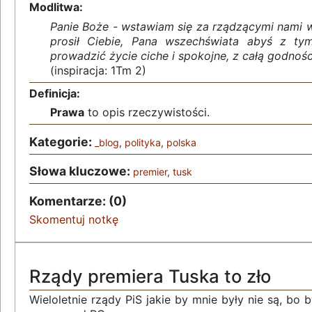
Modlitwa:
Panie Boże - wstawiam się za rządzącymi nami w
prosił Ciebie, Pana wszechświata abyś z ty
prowadzić życie ciche i spokojne, z całą godnośc
(inspiracja: 1Tm 2)
Definicja:
Prawa
to opis rzeczywistości.
Kategorie:
_blog
,
polityka
,
polska
Słowa kluczowe:
premier
,
tusk
Komentarze: (0)
Skomentuj notkę
Rządy premiera Tuska to zło
Wieloletnie rządy PiS jakie by mnie były nie są, bo