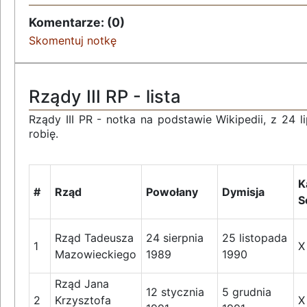
Komentarze: (0)
Skomentuj notkę
Rządy III RP - lista
Rządy III PR - notka na podstawie Wikipedii, z 24 l
robię.
K
#
Rząd
Powołany
Dymisja
S
Rząd Tadeusza
24 sierpnia
25 listopada
1
X
Mazowieckiego
1989
1990
Rząd Jana
12 stycznia
5 grudnia
2
Krzysztofa
X