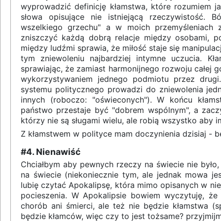
wyprowadzić definicję kłamstwa, które rozumiem jak
słowa opisujące nie istniejącą rzeczywistość. 
wszelkiego grzechu" a w moich przemyśleniach z
zniszczyć każdą dobrą relacje między osobami, p
między ludźmi sprawia, że miłość staje się manipula
tym zniewoleniu najbardziej intymne uczucia. Kł
sprawiając, że zamiast harmonijnego rozwoju całej g
wykorzystywaniem jednego podmiotu przez drugi
systemu politycznego prowadzi do zniewolenia jed
innych (roboczo: "oświeconych"). W końcu kłam
państwo przestaje być "dobrem wspólnym", a zac
którzy nie są sługami wielu, ale robią wszystko aby i
Z kłamstwem w polityce mam doczynienia dzisiaj - 
#4. Nienawiść
Chciałbym aby pewnych rzeczy na świecie nie było,
na świecie (niekoniecznie tym, ale jednak mowa jes
lubię czytać Apokalipsę, która mimo opisanych w nie
pocieszenia. W Apokalipsie bowiem wyczytuję, że w
chorób ani śmierci, ale też nie będzie kłamstwa (s
będzie kłamców, więc czy to jest tożsame? przyjmijmy