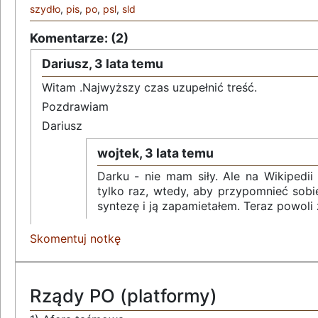
szydło
,
pis
,
po
,
psl
,
sld
Komentarze: (2)
Dariusz,
3 lata temu
Witam .Najwyższy czas uzupełnić treść.
Pozdrawiam
Dariusz
wojtek,
3 lata temu
Darku - nie mam siły. Ale na Wikipedii
tylko raz, wtedy, aby przypomnieć sobi
syntezę i ją zapamietałem. Teraz powol
Skomentuj notkę
Rządy PO (platformy)