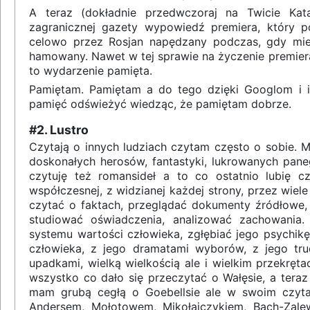
A teraz (dokładnie przedwczoraj na Twicie Ka
zagranicznej gazety wypowiedź premiera, który p
celowo przez Rosjan napędzany podczas, gdy miel
hamowany. Nawet w tej sprawie na życzenie premiera
to wydarzenie pamięta.
Pamiętam. Pamiętam a do tego dzięki Googlom i 
pamięć odświeżyć wiedząc, że pamiętam dobrze.
#2. Lustro
Czytają o innych ludziach czytam często o sobie. Mo
doskonałych herosów, fantastyki, lukrowanych paneg
czytuję też romansideł a to co ostatnio lubię czyt
współczesnej, z widzianej każdej strony, przez wiele
czytać o faktach, przeglądać dokumenty źródłowe, 
studiować oświadczenia, analizować zachowania
systemu wartości człowieka, zgłębiać jego psychikę
człowieka, z jego dramatami wyborów, z jego tru
upadkami, wielką wielkością ale i wielkim przekręt
wszystko co dało się przeczytać o Wałęsie, a teraz
mam grubą cegłą o Goebellsie ale w swoim czytan
Andersem, Mołotowem, Mikołajczykiem, Bach-Zale