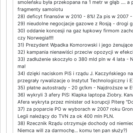
smoleńsku była przekopana na 1 metr w głąb .... a 
fragmenty samolotu
28) deficyt finansów w 2010 - 8%! Za pis w 2007 
29) nieudolne negocjacje gazowe z Rosją - drogi g
30) oddanie koncesji na gaz łupkowy firmom zacho
czy Norwegia!!!!
31) Prezydent Wpadka Komorowski i jego żenujące
32) kampania nienawiści przeciw opozycji w efekc
33) zadłużenie skoczyło o 380 mld pln w 4 lata 
ma!
34) dzięki naciskom PiS i rządu J. Kaczyńskiego n
przegrały rywalizacje o Instytut Technologiczny i 
35) płatne autostrady - 20 gr/km - Najdroższe w
36) wykryli 3 afery PiS: Klapka laptopa Ziobry. K
Afera wykryta przez minister od korupcji Piterę "Do
37) za poparcie PO w wyborach w 2007 roku Gronki
Legii należący do TVN za ok 400 mln PLN.
38) Rzecznik Rządu otrzymuje dochody od niemie
Niemca will za darmochę... komu ten pan służy?)